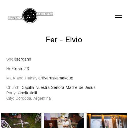
Fer - Elvio
She:
@fergarin
He:
@elvio.23
MUA and Hairstyle:
@varuskamakeup
Church:
Capilla Nuestra Señora Madre de Jesus
Party:
@seifratelli
City: Cordoba, Argentina